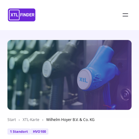
Start
›
XTL-Karte
›
Wilhelm Hoyer B.V. & Co. KG
1 Standort
HVO100