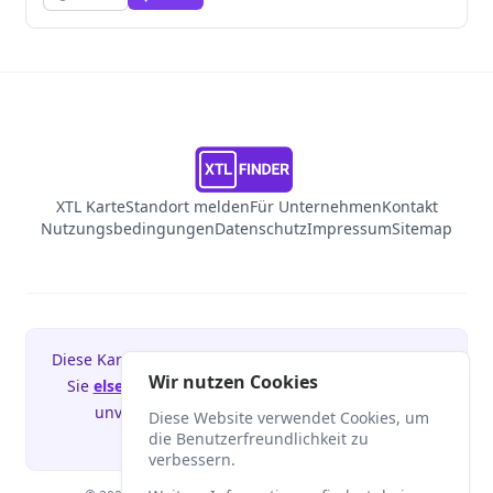
XTL Karte
Standort melden
Für Unternehmen
Kontakt
Nutzungsbedingungen
Datenschutz
Impressum
Sitemap
Diese Kartenanwendung könnte Ihre sein! Besuchen
Wir nutzen Cookies
Sie
elsenmedia.com
und melden Sie sich für ein
unverbindliches Erstgespräch in unserer
Diese Website verwendet Cookies, um
Webagentur an.
die Benutzerfreundlichkeit zu
verbessern.