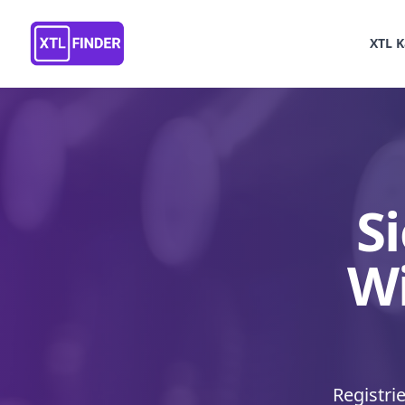
XTL K
S
Wi
Registri