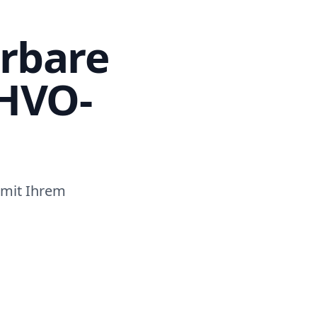
erbare
 HVO-
l mit Ihrem