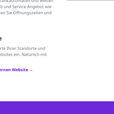
er Tankautomaten und weisen
0) und Service-Angebot wie
ten Sie Öffnungszeiten und
e
arte Ihrer Standorte und
bsites ein. Natürlich mit
ternen Website
→