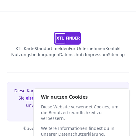
XTL Karte
Standort melden
Für Unternehmen
Kontakt
Nutzungsbedingungen
Datenschutz
Impressum
Sitemap
Diese Kartenanwendung könnte Ihre sein! Besuchen
Wir nutzen Cookies
Sie
elsenmedia.com
und melden Sie sich für ein
unverbindliches Erstgespräch in unserer
Diese Website verwendet Cookies, um
Webagentur an.
die Benutzerfreundlichkeit zu
verbessern.
Weitere Informationen findest du in
© 2026 Elsen Media GmbH · Alle Rechte vorbehalten.
unserer
Datenschutzerklärung
.