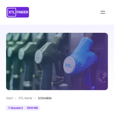
Start
›
XTL-Karte
›
Schindele
1 Standort
HVO100