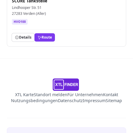
SCORE Tankstelle
Lindhooper Str. 51
27283 Verden (Aller)
HVO100
Details
Route
XTL Karte
Standort melden
Für Unternehmen
Kontakt
Nutzungsbedingungen
Datenschutz
Impressum
Sitemap