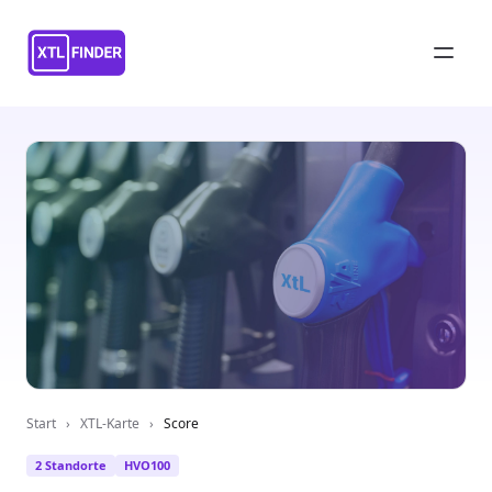
Start
›
XTL-Karte
›
Score
2 Standorte
HVO100