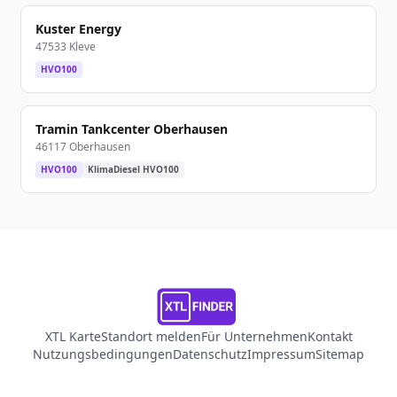
Kuster Energy
47533 Kleve
HVO100
Tramin Tankcenter Oberhausen
46117 Oberhausen
HVO100
KlimaDiesel HVO100
XTL Karte
Standort melden
Für Unternehmen
Kontakt
Nutzungsbedingungen
Datenschutz
Impressum
Sitemap