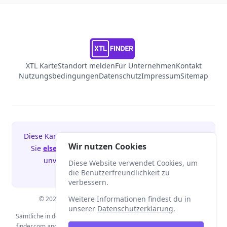
XTL Karte
Standort melden
Für Unternehmen
Kontakt
Nutzungsbedingungen
Datenschutz
Impressum
Sitemap
Diese Kartenanwendung könnte Ihre sein! Besuchen
Wir nutzen Cookies
Sie
elsenmedia.com
und melden Sie sich für ein
unverbindliches Erstgespräch in unserer
Diese Website verwendet Cookies, um
Webagentur an.
die Benutzerfreundlichkeit zu
verbessern.
Weitere Informationen findest du in
© 2026 Elsen Media GmbH · Alle Rechte vorbehalten.
unserer
Datenschutzerklärung
.
Sämtliche in den Suchergebnissen und den Kartenmaterialien von xtl-
finder.com angezeigte Informationen stammen von externen Quellen