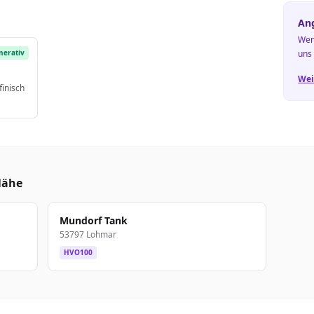
Ang
Wen
nerativ
uns
Wei
finisch
Nähe
Mundorf Tank
53797 Lohmar
HVO100