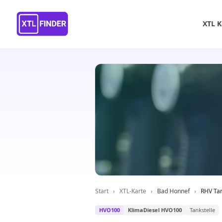
XTL K
Start
›
XTL-Karte
›
Bad Honnef
›
RHV Tan
HVO100
KlimaDiesel HVO100
Tankstelle