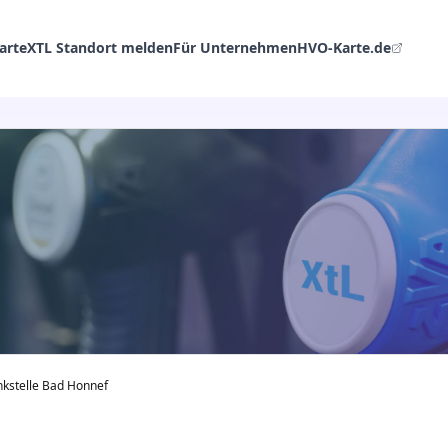
arte
XTL Standort melden
Für Unternehmen
HVO-Karte.de
kstelle Bad Honnef