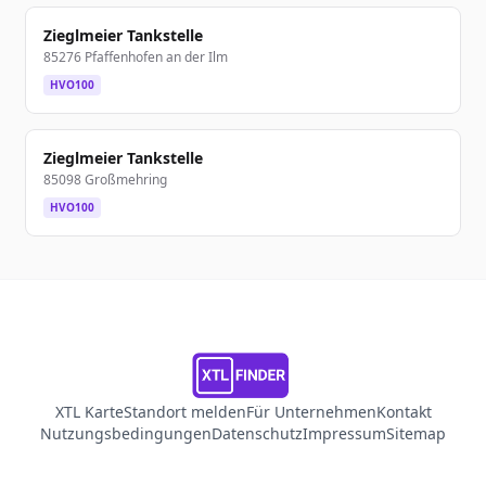
Zieglmeier Tankstelle
85276 Pfaffenhofen an der Ilm
HVO100
Zieglmeier Tankstelle
85098 Großmehring
HVO100
XTL Karte
Standort melden
Für Unternehmen
Kontakt
Nutzungsbedingungen
Datenschutz
Impressum
Sitemap