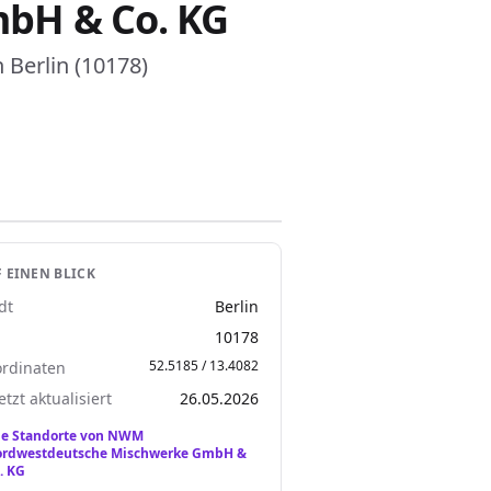
bH & Co. KG
Berlin (10178)
 EINEN BLICK
dt
Berlin
Z
10178
52.5185 / 13.4082
rdinaten
etzt aktualisiert
26.05.2026
le Standorte von NWM
rdwestdeutsche Mischwerke GmbH &
. KG