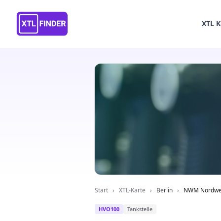
XTL K
Start
›
XTL-Karte
›
Berlin
›
NWM Nordwes
HVO100
Tankstelle