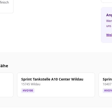
finisch
Ang
Wen
uns
Wei
Nähe
Sprint Tankstelle A10 Center Wildau
Sprin
15745 Wildau
10407 
HVO100
HVO1