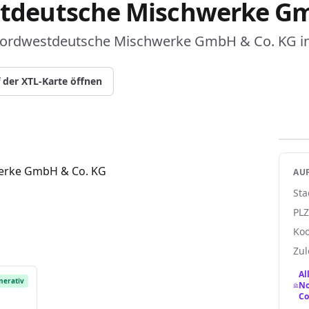
deutsche Mischwerke Gm
rdwestdeutsche Mischwerke GmbH & Co. KG in 
 der XTL-Karte öffnen
rke GmbH & Co. KG
AUF
Sta
PL
Koo
Zul
Al
nerativ
No
Co