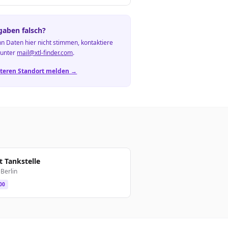
aben falsch?
n Daten hier nicht stimmen, kontaktiere
 unter
mail@xtl-finder.com
.
teren Standort melden →
t Tankstelle
Berlin
00