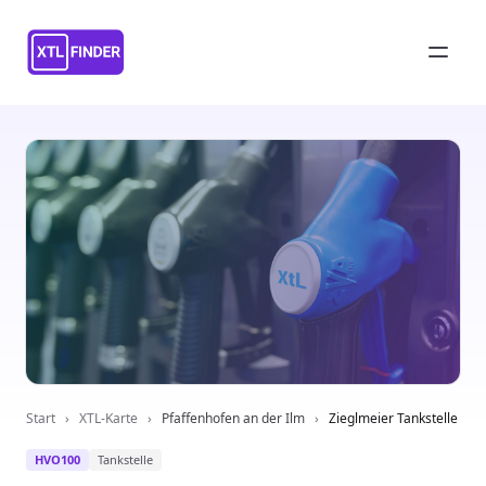
Start
›
XTL-Karte
›
Pfaffenhofen an der Ilm
›
Zieglmeier Tankstelle
HVO100
Tankstelle