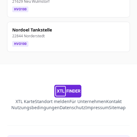
21629 Neu Wulmstorf
HVO100
Nordoel Tankstelle
22844 Norderstedt
HVO100
XTL Karte
Standort melden
Für Unternehmen
Kontakt
Nutzungsbedingungen
Datenschutz
Impressum
Sitemap