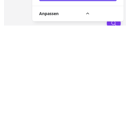
Anpassen
Gesuchte HVO Tankstelle nicht gefunden?
Jetzt Standort
melden!
HVO100
HVO Blend
Suchradius (
100
km)
KEINE TANKSTELLEN MIT AKTUELLEN FILTERN.
XTL Karte
Standort melden
Für Unternehmen
Kontakt
Nutzungsbedingungen
Datenschutz
Impressum
Sitemap