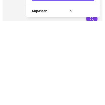
Anpassen
Gesuchte HVO Tankstelle nicht gefunden?
Jetzt Standort
melden!
HVO100
HVO Blend
Suchradius (
100
km)
KEINE TANKSTELLEN MIT AKTUELLEN FILTERN.
XTL Karte
Standort melden
Für Unternehmen
Kontakt
Nutzungsbedingungen
Datenschutz
Impressum
Sitemap