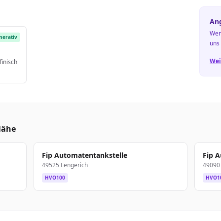
Ang
Wen
nerativ
uns
Wei
finisch
Nähe
Fip Automatentankstelle
Fip 
49525 Lengerich
49090
HVO100
HVO1