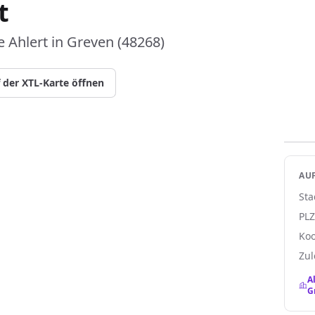
t
 Ahlert in Greven (48268)
 der XTL-Karte öffnen
AUF
Sta
PL
Koo
Zul
A
G