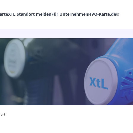
arte
XTL Standort melden
Für Unternehmen
HVO-Karte.de
lert