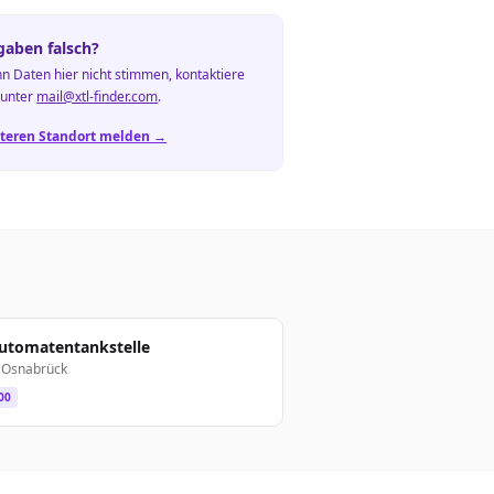
aben falsch?
n Daten hier nicht stimmen, kontaktiere
 unter
mail@xtl-finder.com
.
teren Standort melden →
Automatentankstelle
 Osnabrück
00