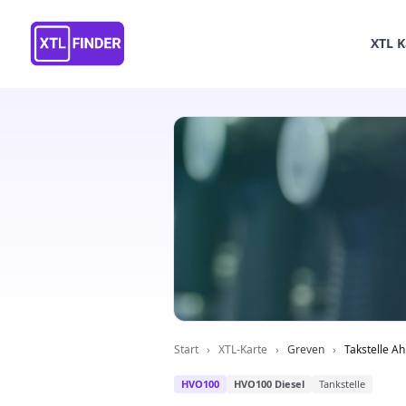
XTL K
Start
›
XTL-Karte
›
Greven
›
Takstelle Ah
HVO100
HVO100 Diesel
Tankstelle