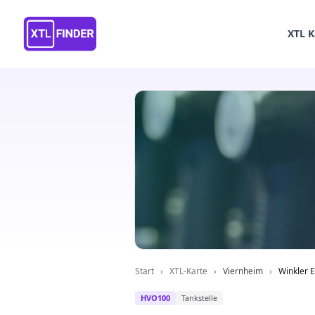
XTL K
Start
›
XTL-Karte
›
Viernheim
›
Winkler E
HVO100
Tankstelle