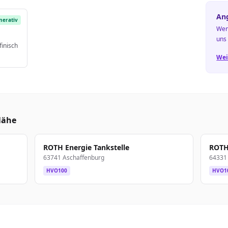
Ang
nerativ
Wen
uns
finisch
Wei
Nähe
ROTH Energie Tankstelle
ROTH 
63741 Aschaffenburg
64331 
HVO100
HVO1