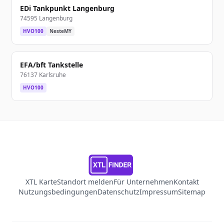
EDi Tankpunkt Langenburg
74595 Langenburg
HVO100
NesteMY
EFA/bft Tankstelle
76137 Karlsruhe
HVO100
XTL Karte
Standort melden
Für Unternehmen
Kontakt
Nutzungsbedingungen
Datenschutz
Impressum
Sitemap