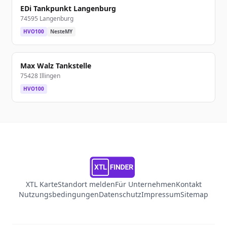
EDi Tankpunkt Langenburg
74595 Langenburg
HVO100
NesteMY
Max Walz Tankstelle
75428 Illingen
HVO100
XTL Karte
Standort melden
Für Unternehmen
Kontakt
Nutzungsbedingungen
Datenschutz
Impressum
Sitemap