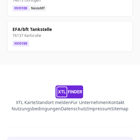
74613 Öhringen
HVO100
NesteMY
EFA/bft Tankstelle
76137 Karlsruhe
HVO100
XTL Karte
Standort melden
Für Unternehmen
Kontakt
Nutzungsbedingungen
Datenschutz
Impressum
Sitemap