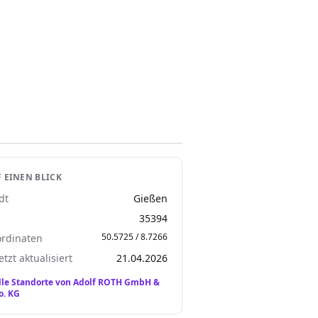
 EINEN BLICK
dt
Gießen
Z
35394
50.5725 / 8.7266
rdinaten
etzt aktualisiert
21.04.2026
lle Standorte von Adolf ROTH GmbH &
o. KG