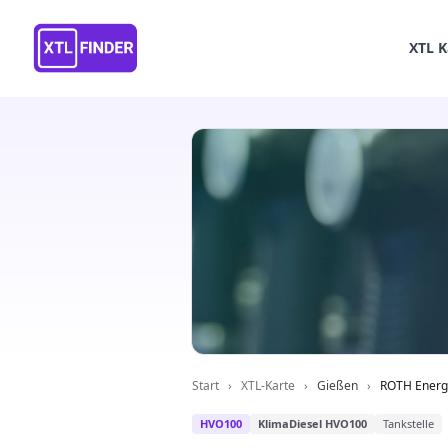
XTL K
Start
›
XTL-Karte
›
Gießen
›
ROTH Energi
HVO100
KlimaDiesel HVO100
Tankstelle