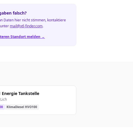
aben falsch?
n Daten hier nicht stimmen, kontaktiere
 unter
mail@xtl-finder.com
.
teren Standort melden →
Energie Tankstelle
Lich
00
KlimaDiesel HVO100