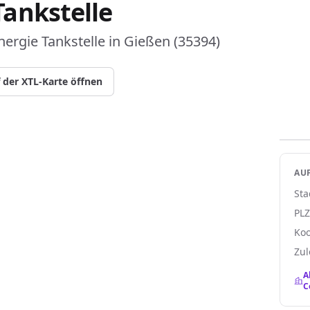
ankstelle
rgie Tankstelle in Gießen (35394)
 der XTL-Karte öffnen
AUF
Sta
PL
Koo
Zul
A
C