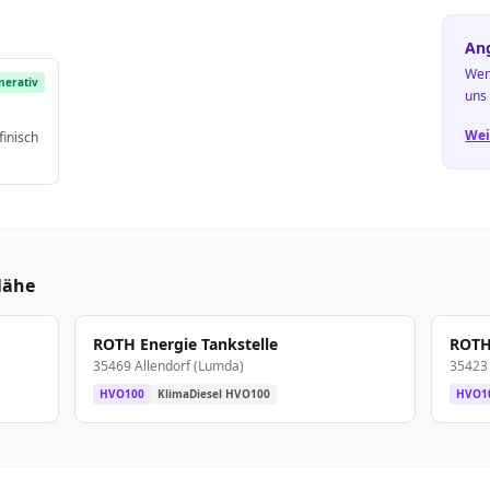
Ang
Wen
nerativ
uns
Wei
finisch
Nähe
ROTH Energie Tankstelle
ROTH 
35469 Allendorf (Lumda)
35423 
HVO100
KlimaDiesel HVO100
HVO1