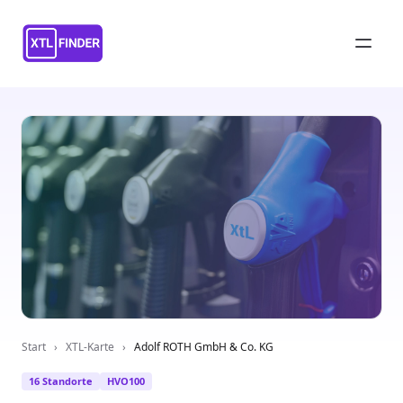
Start
›
XTL-Karte
›
Adolf ROTH GmbH & Co. KG
16 Standorte
HVO100