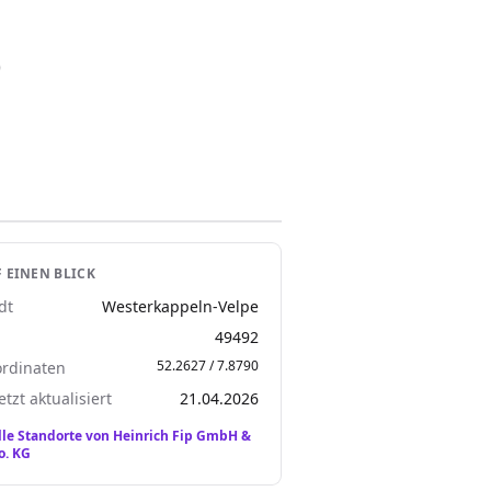
)
 EINEN BLICK
dt
Westerkappeln-Velpe
Z
49492
52.2627 / 7.8790
rdinaten
etzt aktualisiert
21.04.2026
lle Standorte von Heinrich Fip GmbH &
o. KG