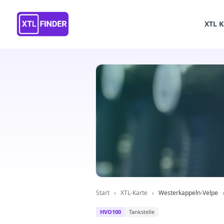
XTL K
Start
›
XTL-Karte
›
Westerkappeln-Velpe
HVO100
Tankstelle