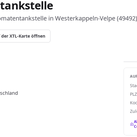
tankstelle
matentankstelle in Westerkappeln-Velpe (49492
 der XTL-Karte öffnen
AUF
Sta
tschland
PL
Koo
Zul
A
C