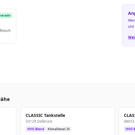
Ang
nerativ
Wen
uns
finisch
Wei
Nähe
CLASSIC Tankstelle
CLASS
33129 Delbrück
48653 
HVO Blend
KlimaDiesel 25
HVO B