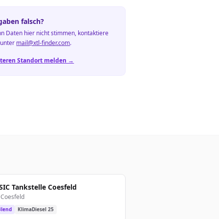
aben falsch?
n Daten hier nicht stimmen, kontaktiere
 unter
mail@xtl-finder.com
.
teren Standort melden →
IC Tankstelle Coesfeld
Coesfeld
lend
KlimaDiesel 25