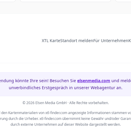
XTL Karte
Standort melden
Für Unternehmen
K
ndung könnte Ihre sein! Besuchen Sie
elsenmedia.com
und melden
unverbindliches Erstgespräch in unserer Webagentur an.
© 2026 Elsen Media GmbH · Alle Rechte vorbehalten.
 den Kartenmaterialien von xtl-finder.com angezeigte Informationen stammen v
ung durch die Urheber. xtl-finder.com übernimmt keine Gewähr und/oder Garantie
durch externe Unternehmen auf dieser Website dargestellt werden.