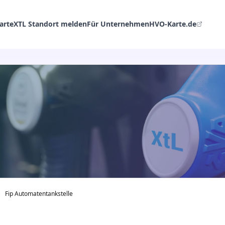
arte
XTL Standort melden
Für Unternehmen
HVO-Karte.de
›
Fip Automatentankstelle